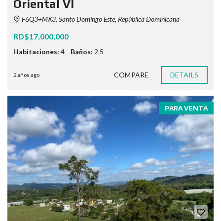
Oriental VI
F6Q3+MX3, Santo Domingo Este, República Dominicana
RD$17,000,000
Habitaciones:
4
Baños:
2.5
COMPARE
DETAILS
2 años ago
PARA VENTA