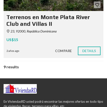
Terrenos en Monte Plata River
Club and Villas II
23, 92000, República Dominicana
US$15
COMPARE
DETAILS
2 años ago
9 results
En ViviendasRD usted podrá encontrar las mejores ofertas en todo tipo
de viviendas, fincas, terrenos para villas, etc.