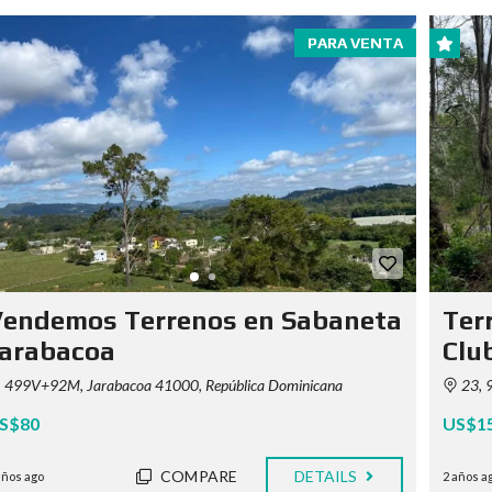
PARA VENTA
Vendemos Terrenos en Sabaneta
Ter
Jarabacoa
Club
499V+92M, Jarabacoa 41000, República Dominicana
23, 
S$80
US$1
COMPARE
DETAILS
años ago
2 años a