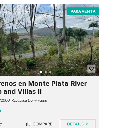
PARA VENTA
renos en Monte Plata River
 and Villas II
92000, República Dominicana
5
COMPARE
DETAILS
go