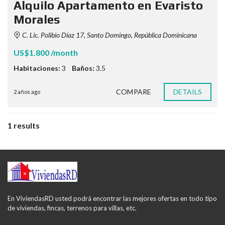
Alquilo Apartamento en Evaristo
Morales
C. Lic. Polibio Díaz 17, Santo Domingo, República Dominicana
US$1.800 /month
Habitaciones:
3
Baños:
3.5
COMPARE
DETAILS
2 años ago
1 results
En ViviendasRD usted podrá encontrar las mejores ofertas en todo tipo
de viviendas, fincas, terrenos para villas, etc.