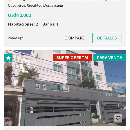
Caballeros, República Dominicana
US$90.000
Habitaciones:
2
Baños:
1
COMPARE
DETALLES
2 años ago
SUPER OFERTA!
PARA VENTA