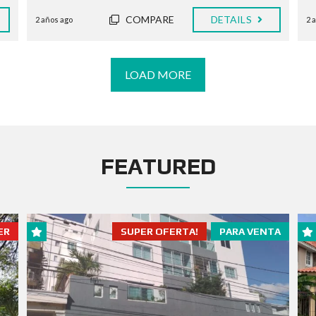
COMPARE
DETAILS
2 años ago
2 
LOAD MORE
FEATURED
ER
SUPER OFERTA!
PARA VENTA