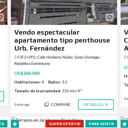
Vendo espectacular
V
apartamento tipo penthouse
C
Urb. Fernández
A
F3F3+VP2, Calle Heriberto Núñez, Santo Domingo,
República Dominicana
U
US$260.000
H
Habitaciones:
4
Baños:
3.5
T
Tamaño de la propiedad:
233 mts ft²
2 
COMPARE
DETALLES
2 años ago
TA
SUPER OFERTA!
PARA VENTA