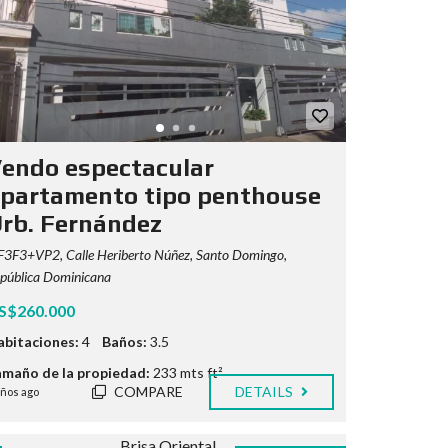
endo espectacular
partamento tipo penthouse
rb. Fernández
F3F3+VP2, Calle Heriberto Núñez, Santo Domingo,
pública Dominicana
S$260.000
abitaciones:
4
Baños:
3.5
amaño de la propiedad:
233 mts ft²
COMPARE
DETAILS
años ago