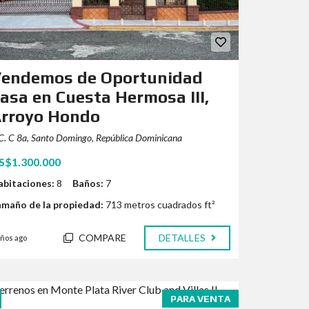
endemos de Oportunidad
asa en Cuesta Hermosa III,
rroyo Hondo
C. C 8a, Santo Domingo, República Dominicana
S$1.300.000
abitaciones:
8
Baños:
7
amaño de la propiedad:
713 metros cuadrados ft²
COMPARE
DETALLES
años ago
PARA VENTA