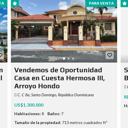
TA
PARA VENTA
n
Vendemos de Oportunidad
S
l
Casa en Cuesta Hermosa III,
B
Arroyo Hondo
C. C 8a, Santo Domingo, República Dominicana
R
US$1.300.000
H
Habitaciones:
8
Baños:
7
Tamaño de la propiedad:
713 metros cuadrados ft²