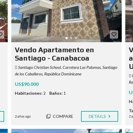
Vendo Apartamento en
V
Santiago - Canabacoa
a
U
Santiago Christian School, Carretera Las Palomas, Santiago
de los Caballeros, República Dominicana
Re
US$90.000
U
Habitaciones:
2
Baños:
1
H
T
COMPARE
DETAILS
2 años ago
2 