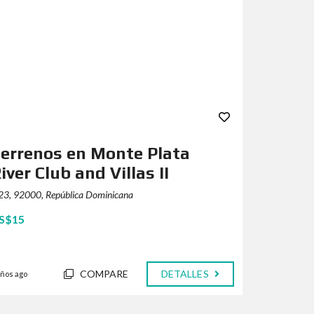
errenos en Monte Plata
iver Club and Villas II
23, 92000, República Dominicana
S$15
COMPARE
DETALLES
años ago