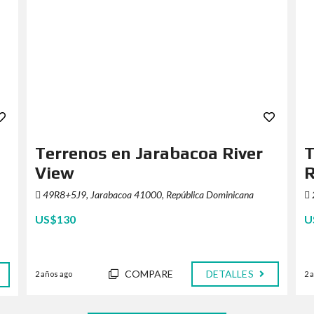
Terrenos en Jarabacoa River
T
View
R
49R8+5J9, Jarabacoa 41000, República Dominicana
US$130
U
COMPARE
DETALLES
2 años ago
2 