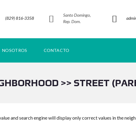
Santo Domingo,
(829) 816-3358
admi
Rep. Dom.
NOSOTROS
CONTACTO
IGHBORHOOD >> STREET (PAR
value and search engine will display only correct values in the neig